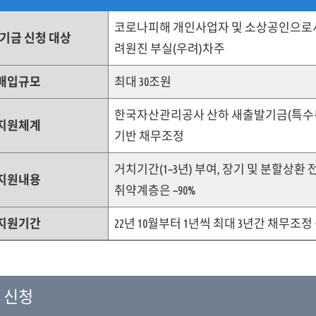
코로나피해 개인사업자 및 소상공인으로서
기금 신청 대상
려원진 부실(우려)차주
매입규모
최대 30조원
한국자산관리공사 산하 새출발기금(특수목
지원체계
기반 채무조정
거치기간(1~3년) 부여, 장기 및 분할상환 전환
지원내용
취약계층은 ~90%
지원기간
22년 10월부터 1년씩 최대 3년간 채무조정
 신청